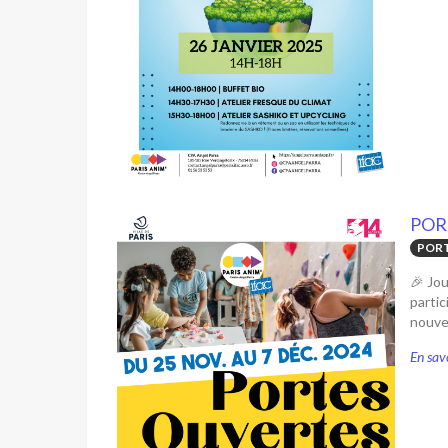
POR
PORT
🎉 Jo
partic
nouvel
En savo