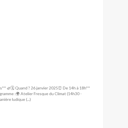
s** 🌿🗓 Quand ? 26 janvier 2025⏰ De 14h à 18h**
ogramme :🌍 Atelier Fresque du Climat (14h30 -
ière ludique (...)