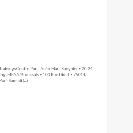
rainingsCentre Paris Anim' Marc Sangnier • 20-24
ningsMPAA/Broussais • 100 Rue Didot • 75014,
arisSamedi (...)