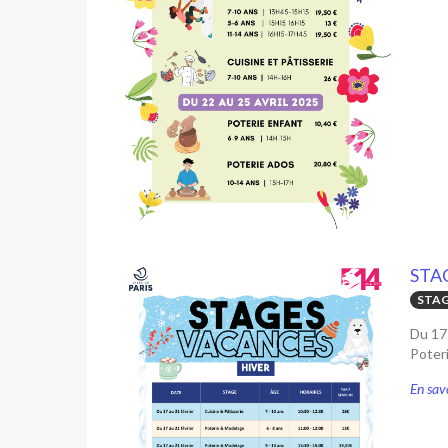
STA
STAG
Du 17 
Poteri
En savo