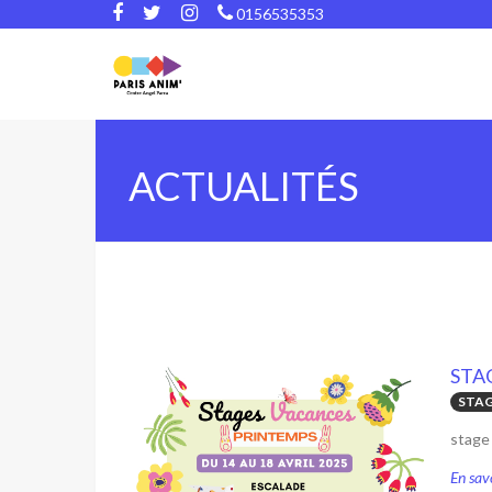
0156535353
ACTUALITÉS
STA
STAG
stage
En savo