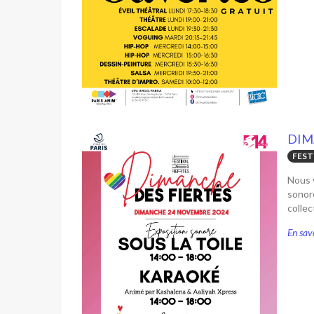
DIM
FEST
Nous 
sonore
collec
En savo