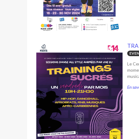
TRAI
EVEN
Le Cen
moment
musica
En savo