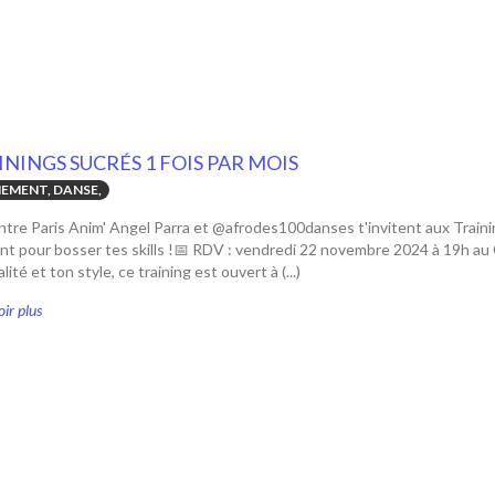
NINGS SUCRÉS 1 FOIS PAR MOIS
EMENT, DANSE,
tre Paris Anim' Angel Parra et @afrodes100danses t'invitent aux Traini
 pour bosser tes skills !📅 RDV : vendredi 22 novembre 2024 à 19h au C
lité et ton style, ce training est ouvert à (...)
ir plus