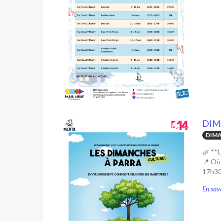
DIM
DIMA
🌿 **
📍 Où 
17h30)
En savo