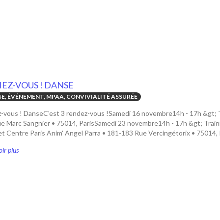
IEZ-VOUS ! DANSE
E, ÉVÉNEMENT, MPAA, CONVIVIALITÉ ASSURÉE
z-vous ! DanseC'est 3 rendez-vous !Samedi 16 novembre14h - 17h &gt; T
e Marc Sangnier • 75014, ParisSamedi 23 novembre14h - 17h &gt; Trai
et Centre Paris Anim' Angel Parra • 181-183 Rue Vercingétorix • 75014, P
ir plus