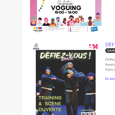
DÉF
DANS
Défie
Avenu
Paris 
En savo