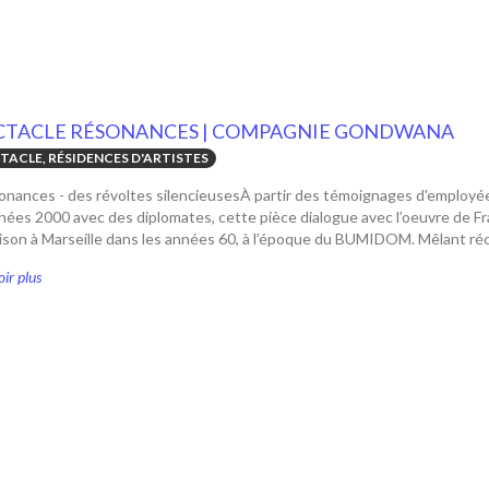
CTACLE RÉSONANCES | COMPAGNIE GONDWANA
TACLE, RÉSIDENCES D'ARTISTES
onances - des révoltes silencieusesÀ partir des témoignages d'employée
nées 2000 avec des diplomates, cette pièce dialogue avec l’oeuvre de Fr
son à Marseille dans les années 60, à l’époque du BUMIDOM. Mêlant réci
ir plus