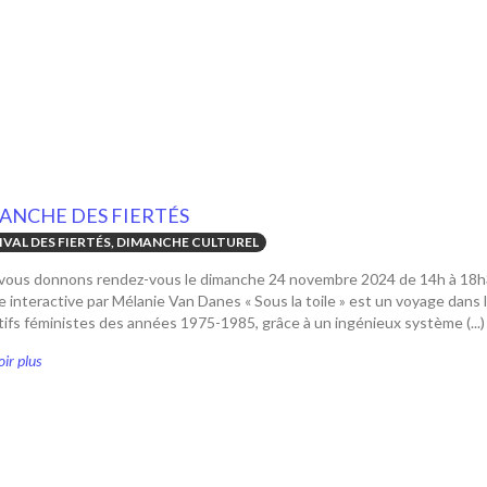
ANCHE DES FIERTÉS
IVAL DES FIERTÉS, DIMANCHE CULTUREL
vous donnons rendez-vous le dimanche 24 novembre 2024 de 14h à 18h3
 interactive par Mélanie Van Danes « Sous la toile » est un voyage dans 
tifs féministes des années 1975-1985, grâce à un ingénieux système (...)
ir plus