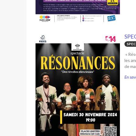
SPE
SPEC
« Rés
les an
de mai
En savo