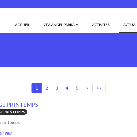
ACCUEIL
CPA ANGEL PARRA
ACTIVITÉS
ACTUAL
1
2
3
4
5
>
>>
GE PRINTEMPS
E PRINTEMPS
 printemps
ir plus