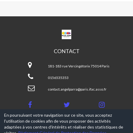
CPA
ANGEL
PARRA
CONTACT
CPA
Angel
181-183 rue Vercingétorix 75014 Paris
Parra
0156535353
contact.angelparra@paris.ifac.asso.fr
En poursuivant votre navigation sur ce site, vous acceptez
l'utilisation de cookies afin de vous proposer des activités
© 2017-2026, Ce site est propulsé par
Aniapps.fr
adaptées à vos centres d'intérêts et réaliser des statistiques de
visites.
Règlement Général de Protection des Données