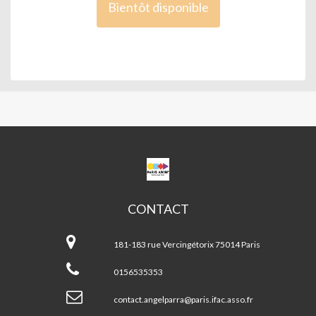
Bientôt disponible
CPA
ANGEL
PARRA
CONTACT
CPA
Angel
181-183 rue Vercingétorix 75014 Paris
Parra
0156535353
contact.angelparra@paris.ifac.asso.fr