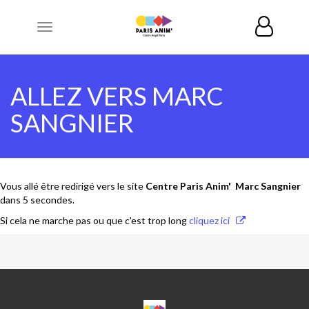
Toggle
navigation
ALLEZ VERS MARC
SANGNIER
Vous allé être redirigé vers le site
Centre Paris Anim' Marc Sangnier
dans 5 secondes.
Si cela ne marche pas ou que c'est trop long
cliquez ici
CPA