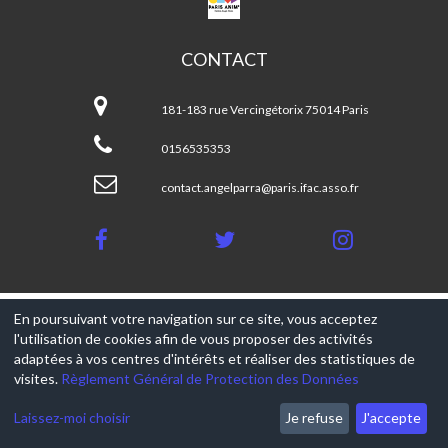
ANGEL
PARRA
CONTACT
CPA
Angel
181-183 rue Vercingétorix 75014 Paris
Parra
0156535353
contact.angelparra@paris.ifac.asso.fr
© 2017-2026, Ce site est propulsé par
Aniapps.fr
En poursuivant votre navigation sur ce site, vous acceptez
l'utilisation de cookies afin de vous proposer des activités
CGV
adaptées à vos centres d'intérêts et réaliser des statistiques de
CGU Aniapps
RGPD
visites.
Règlement Général de Protection des Données
Laissez-moi choisir
Je refuse
J'accepte