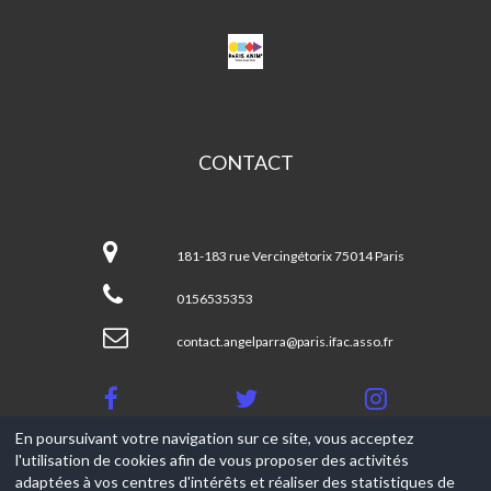
CPA
ANGEL
PARRA
CONTACT
CPA
Angel
181-183 rue Vercingétorix 75014 Paris
Parra
0156535353
contact.angelparra@paris.ifac.asso.fr
En poursuivant votre navigation sur ce site, vous acceptez
l'utilisation de cookies afin de vous proposer des activités
© 2017-2026, Ce site est propulsé par
Aniapps.fr
adaptées à vos centres d'intérêts et réaliser des statistiques de