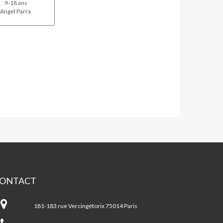
9-18 ans
Angel Parra
ONTACT
A
gel
181-183 rue Vercingétorix 75014 Paris
rra