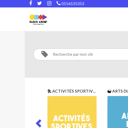
0156535353
ARTS
DU
SPECTACLE
Activités
Arts
ACTIVITÉS SPORTIVES
ARTS D
du
spectacle