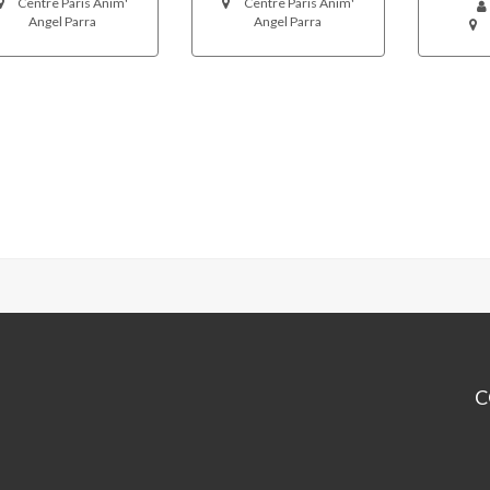
Centre Paris Anim'
Centre Paris Anim'
Angel Parra
Angel Parra
C
CP
An
Pa