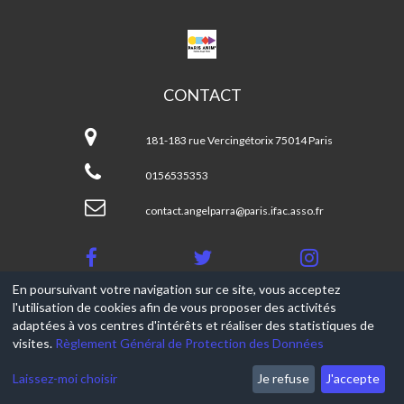
CPA
ANGEL
PARRA
CONTACT
CPA
Angel
181-183 rue Vercingétorix 75014 Paris
Parra
0156535353
contact.angelparra@paris.ifac.asso.fr
En poursuivant votre navigation sur ce site, vous acceptez
l'utilisation de cookies afin de vous proposer des activités
© 2017-2026, Ce site est propulsé par
Aniapps.fr
adaptées à vos centres d'intérêts et réaliser des statistiques de
visites.
Règlement Général de Protection des Données
CGV
CGU Aniapps
Laissez-moi choisir
Je refuse
J'accepte
RGPD