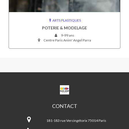
ARTS PLASTIQUES
POTERIE & MODELAGE
9-99 ans
Centre Paris Anim' Angel Parra
CPA
ANGEL
PARRA
CONTACT
CPA
Angel
181-183 rue Vercingétorix 75014 Paris
Parra