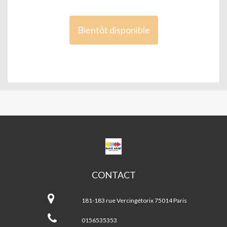
Bientôt disponible
CPA
ANGEL
PARRA
CONTACT
CPA
Angel
181-183 rue Vercingétorix 75014 Paris
Parra
0156535353