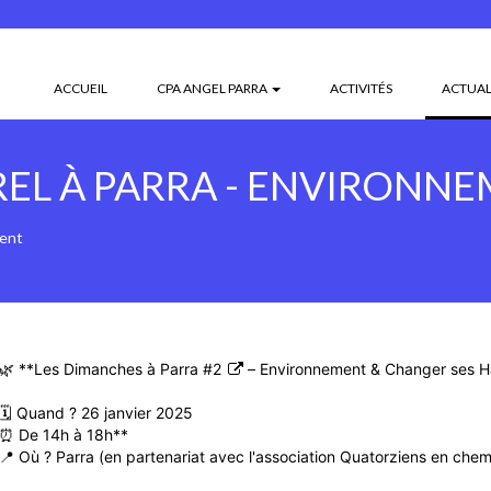
ACCUEIL
CPA ANGEL PARRA
ACTIVITÉS
ACTUAL
EL À PARRA - ENVIRONN
ment
🌿 **Les Dimanches à Parra
#2
– Environnement & Changer ses H
🗓 Quand ? 26 janvier 2025
⏰ De 14h à 18h**
📍 Où ? Parra (en partenariat avec l'association Quatorziens en chem