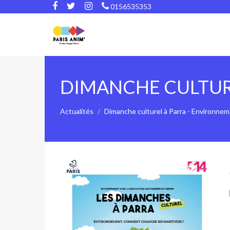
0156535353
DIMANCHE CULTUR
Actualités
Dimanche culturel à Parra - Environne