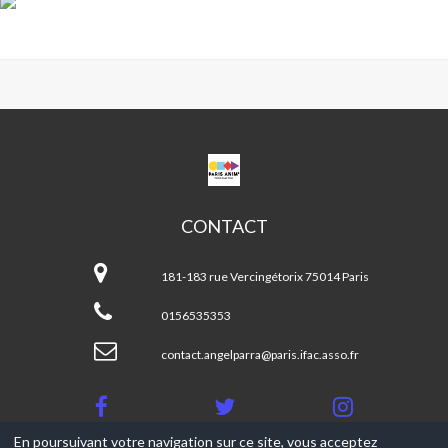
CPA
ANGEL
PARRA
CONTACT
CPA
Angel
181-183 rue Vercingétorix 75014 Paris
Parra
0156535353
contact.angelparra@paris.ifac.asso.fr
En poursuivant votre navigation sur ce site, vous acceptez