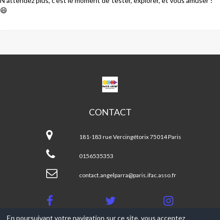
N'attendez plus, c’est le moment de tester, explorer, et vous amuser !
😄
CPA
ANGEL
PARRA
CONTACT
CPA
Angel
181-183 rue Vercingétorix 75014 Paris
Parra
0156535353
contact.angelparra@paris.ifac.asso.fr
En poursuivant votre navigation sur ce site, vous acceptez