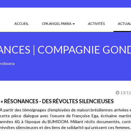
ACCUEIL
CPA ANGEL PARRA
ACTIVITÉS
ACTUAL
ANCES | COMPAGNIE GO
ondwana
13/11/
« RÉSONANCES - DES RÉVOLTES SILENCIEUSES
À partir des témoignages d'employées de maison brésiliennes arrivées 
cette pièce dialogue avec l’oeuvre de Françoise Ega, écrivaine marti
années 60, à l’époque du BUMIDOM. Mêlant récits documentés, conte
révoltes silencieuses et des liens de solidarité qui unissent ces femmes