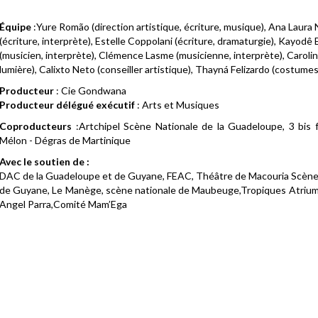
Équipe
:Yure Romão (direction artistique, écriture, musique), Ana Laur
(écriture, interprète), Estelle Coppolani (écriture, dramaturgie), Kayodê
(musicien, interprète), Clémence Lasme (musicienne, interprète), Carolin
lumière), Calixto Neto (conseiller artistique), Thayná Felizardo (costumes
Producteur
: Cie Gondwana
Producteur délégué exécutif
: Arts et Musiques
Coproducteurs
:Artchipel Scène Nationale de la Guadeloupe, 3 bis
Mélon - Dégras de Martinique
Avec le soutien de :
DAC de la Guadeloupe et de Guyane, FEAC, Théâtre de Macouria Scèn
de Guyane, Le Manège, scène nationale de Maubeuge,Tropiques Atrium 
Angel Parra,Comité Mam’Ega