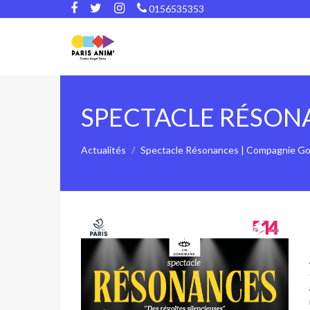
0156535353
SPECTACLE RÉSON
Actualités
Spectacle Résonances | Compagnie G