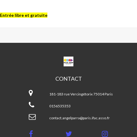
Entrée libre et gratuite
CPA
ANGEL
PARRA
CONTACT
CPA
Angel
181-183 rue Vercingétorix 75014 Paris
Parra
0156535353
contact.angelparra@paris.ifac.asso.fr