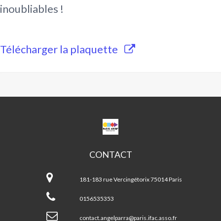
inoubliables !
Télécharger la plaquette
CPA
ANGEL
PARRA
CONTACT
CPA
Angel
181-183 rue Vercingétorix 75014 Paris
Parra
0156535353
contact.angelparra@paris.ifac.asso.fr