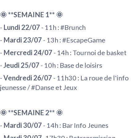
🌞 **SEMAINE 1** 🌞
-
Lundi 22/07
- 11h : #Brunch
-
Mardi 23/07
- 13h : #EscapeGame
-
Mercredi 24/07
- 14h : Tournoi de basket
-
Jeudi 25/07
- 10h : Base de loisirs
-
Vendredi 26/07
- 11h30 : La roue de l'info
jeunesse / #Danse et Jeux
🌞 **SEMAINE 2** 🌞
-
Mardi 30/07
- 14h : Bar Info Jeunes
-
Mardi 30/07
- 17h30 : Retransmission