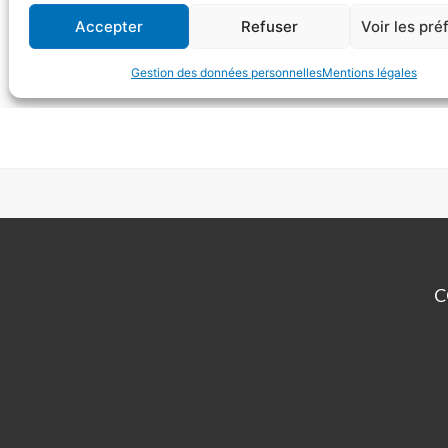
C
CP
An
Pa