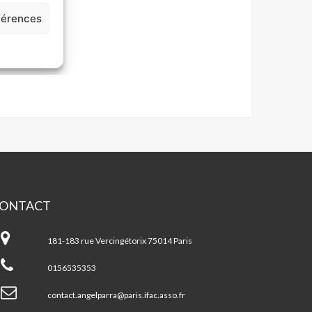
ONTACT
A
gel
181-183 rue Vercingétorix 75014 Paris
rra
0156535353
contact.angelparra@paris.ifac.asso.fr