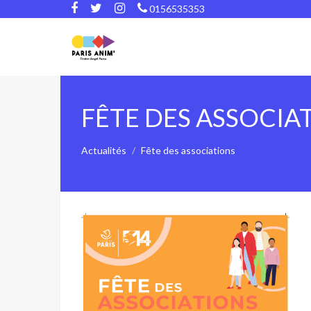
0156535353
FÊTE DES ASSOCIA
Actualités
Fête des associations