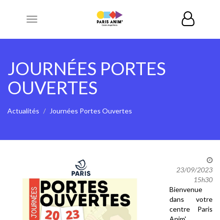
Toggle
navigation
JOURNÉES PORTES
OUVERTES
Actualités
Journées Portes Ouvertes
23/09/2023
15h30
Bienvenue
dans votre
centre Paris
Anim'