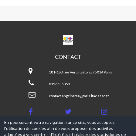
CPA
ANGEL
PARRA
CONTACT
CPA
Angel
181-183 rue Vercingétorix 75014 Paris
Parra
0156535353
contact.angelparra@paris.ifac.asso.fr
En poursuivant votre navigation sur ce site, vous acceptez
l'utilisation de cookies afin de vous proposer des activités
© 2017-2026, Ce site est propulsé par
Aniapps.fr
adaptées à vos centres d'intérêts et réaliser des statistiques de