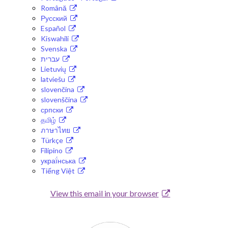
Română
Русский
Español
Kiswahili
Svenska
עברית
Lietuvių
latviešu
slovenčina
slovenščina
српски
தமிழ்
ภาษาไทย
Türkçe
Filipino
украї́нська
Tiếng Việt
View this email in your browser