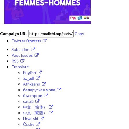
Campaign URL
Copy
Twitter
0
tweets
Subscribe
Past Issues
RSS
Translate
English
العربية
Afrikaans
беларуская мова
български
català
中文（简体）
中文（繁體）
Hrvatski
Česky