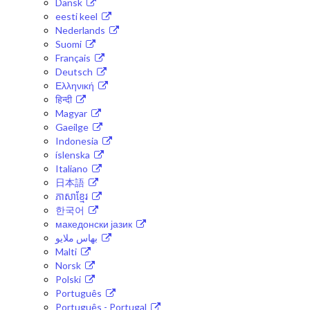
Dansk
eesti keel
Nederlands
Suomi
Français
Deutsch
Ελληνική
हिन्दी
Magyar
Gaeilge
Indonesia
íslenska
Italiano
日本語
ភាសាខ្មែរ
한국어
македонски јазик
بهاس ملايو
Malti
Norsk
Polski
Português
Português - Portugal