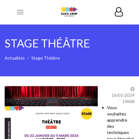
Toggle
navigation
STAGE THÉÂTRE
Actualités
Stage Théâtre
16/01/2024
14h08
Vous
souhaitez
apprendre
des
techniques
pour être plus