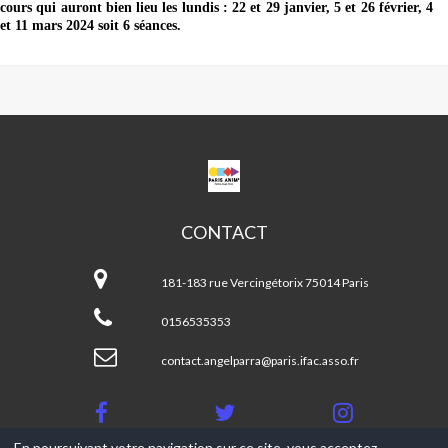
cours qui auront bien lieu les lundis :
22 et 29 janvier, 5 et 26 février, 4
et 11 mars 2024 soit 6 séances.
CPA
ANGEL
PARRA
CONTACT
CPA
Angel
181-183 rue Vercingétorix 75014 Paris
Parra
0156535353
contact.angelparra@paris.ifac.asso.fr
En poursuivant votre navigation sur ce site, vous acceptez