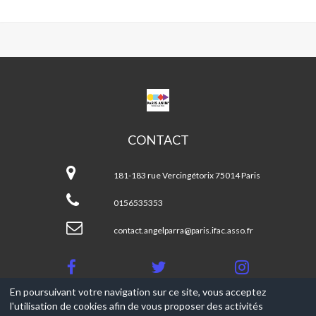
CPA
ANGEL
PARRA
CONTACT
CPA
Angel
181-183 rue Vercingétorix 75014 Paris
Parra
0156535353
contact.angelparra@paris.ifac.asso.fr
En poursuivant votre navigation sur ce site, vous acceptez
l'utilisation de cookies afin de vous proposer des activités
© 2017-2026, Ce site est propulsé par
Aniapps.fr