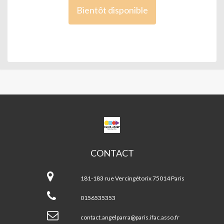
Bientôt disponible
CPA
ANGEL
PARRA
CONTACT
CPA
Angel
181-183 rue Vercingétorix 75014 Paris
Parra
0156535353
contact.angelparra@paris.ifac.asso.fr