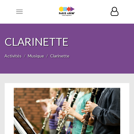
Toggle
navigation
CLARINETTE
Activités
Musique
Clarinette