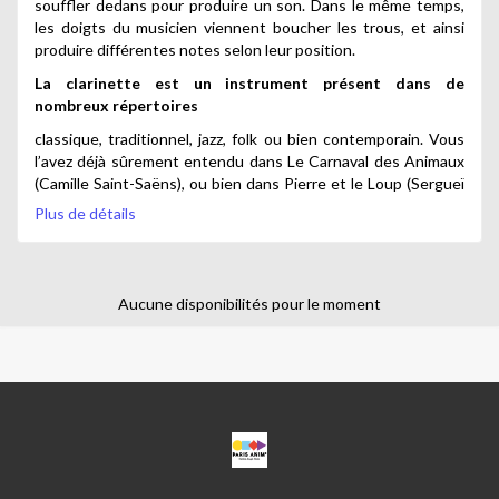
souffler dedans pour produire un son. Dans le même temps,
les doigts du musicien viennent boucher les trous, et ainsi
produire différentes notes selon leur position.
La clarinette est un instrument présent dans de
nombreux répertoires
classique, traditionnel, jazz, folk ou bien contemporain. Vous
l’avez déjà sûrement entendu dans Le Carnaval des Animaux
(Camille Saint-Saëns), ou bien dans Pierre et le Loup (Sergueï
Prokofiev) où elle représente le chat. La clarinette est
Plus de détails
également utilisée dans le répertoire des Balkans ou dans la
musique Klezmer.
Aucune disponibilités pour le moment
Nos cours s’adressent à tout type de public.
CPA
ANGEL
PARRA