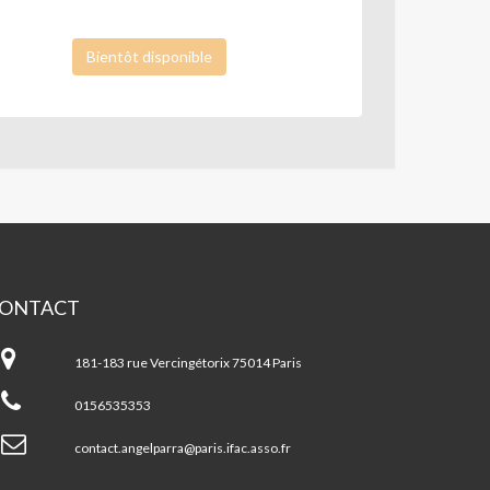
Bientôt disponible
ONTACT
A
gel
181-183 rue Vercingétorix 75014 Paris
rra
0156535353
contact.angelparra@paris.ifac.asso.fr