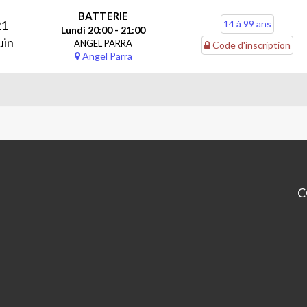
BATTERIE
21
14 à 99 ans
Lundi 20:00 - 21:00
uin
ANGEL PARRA
Code d'inscription
Angel Parra
C
CP
An
Pa