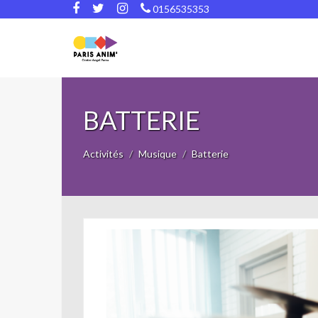
0156535353
BATTERIE
Activités
Musique
Batterie