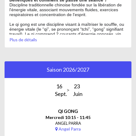
Discipline traditionnelle chinoise fondée sur la libération de
l'énergie vitale, associant mouvements fluides, exercices
respiratoires et concentration de l'esprit.
Le qi gong est une discipline visant à maîtriser le souffle, ou
énergie vitale (le “qi”, se prononçant “tchi”, “gong” signifiant
travail). Le qi comprend 2 courants d’énergie opposés, yin
(froid), et yang (chaud), dont l’équilibre peut être perturbé en
Plus de détails
raison de dysfonctionnements internes et de causes
externes. Il faut alors le rétablir pour se soigner, l’idéal étant
de
pratiquer le qi gong pour prévenir les maladies et
renforcer le système immunitaire.
Saison 2026/2027
Il s’appuie sur l’un de ses principes : la circulation du souffle
selon les méridiens du corps, pour maintenir son équilibre
énergétique et la santé des organes. Sa pratique consiste en
16
23
l’exécution de mouvements lents, synchronisés avec la
respiration abdominale.
Sept.
Juin
Le qi gong entraîne la concentration et renforce la maîtrise
de son corps grâce à une gestuelle variée, au maintien de
QI GONG
postures immobiles, d’étirements et de moments de
visualisation.
Mercredi 10:15 - 11:45
ANGEL PARRA
Son objectif est de parvenir à l’harmonie corporelle et
Angel Parra
mentale.