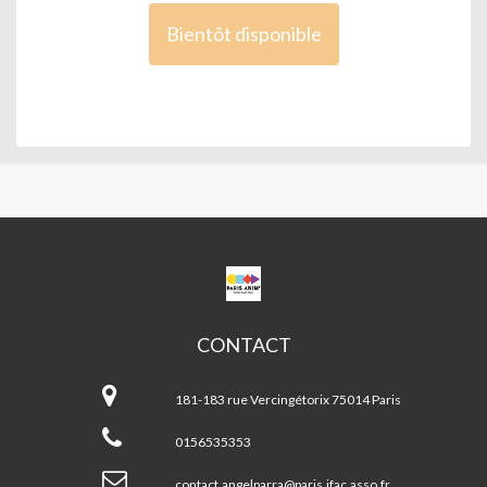
Bientôt disponible
CPA
ANGEL
PARRA
CONTACT
CPA
Angel
181-183 rue Vercingétorix 75014 Paris
Parra
0156535353
contact.angelparra@paris.ifac.asso.fr