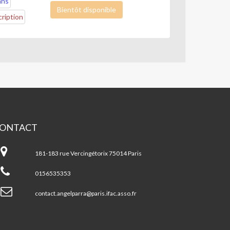
ans
Bientôt disponible
ription
ONTACT
A
gel
181-183 rue Vercingétorix 75014 Paris
rra
0156535353
contact.angelparra@paris.ifac.asso.fr