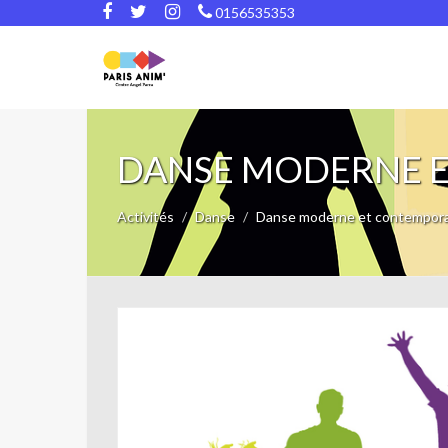
0156535353
DANSE MODERNE 
Activités
Danse
Danse moderne et contempor