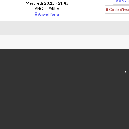
16 à 99 
Mercredi 20:15 - 21:45
ANGEL PARRA
Code d'insc
Angel Parra
C
CP
An
Pa