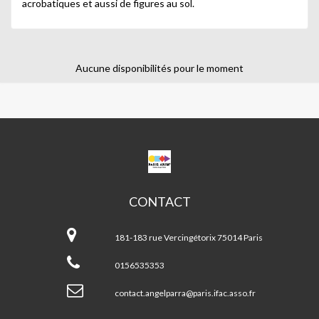
acrobatiques et aussi de figures au sol.
Aucune disponibilités pour le moment
CPA
ANGEL
PARRA
CONTACT
CPA
Angel
181-183 rue Vercingétorix 75014 Paris
Parra
0156535353
contact.angelparra@paris.ifac.asso.fr