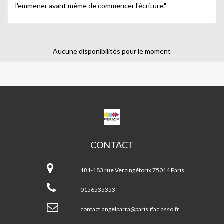
l'emmener avant même de commencer l'écriture."
Aucune disponibilités pour le moment
CPA
ANGEL
PARRA
CONTACT
CPA
Angel
181-183 rue Vercingétorix 75014 Paris
Parra
0156535353
contact.angelparra@paris.ifac.asso.fr